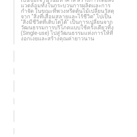
เป็นขยะจำนวนมหาศาล สร้างภาระต่อสิ่ง
แวดล้อมทั้งในกระบวนการผลิตและการ
กำจัด ในขณะที่พวงหรีดต้นไม้เปลี่ยนวัสดุ
จาก "สิ่งที่เสื่อมสลายและไร้ชีวิต" ไปเป็น
"สิ่งมีชีวิตที่เติบโตได้" เป็นการเปลี่ยนจาก
วัฒนธรรมการบริโภคแบบใช้ครั้งเดียวทิ้ง
(Single-use) ไปสู่วัฒนธรรมแห่งการให้ที่
งอกเงยและสร้างคุณค่ายาวนาน