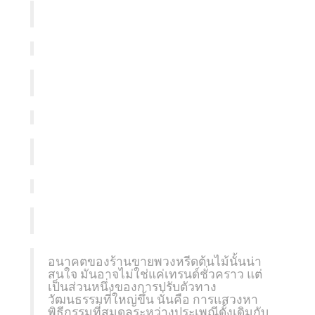
อนาคตของร้านขายพวงหรีดต้นไม้นั้นน่า
สนใจ มันอาจไม่ใช่แค่เทรนด์ชั่วคราว แต่
เป็นส่วนหนึ่งของการปรับตัวทาง
วัฒนธรรมที่ใหญ่ขึ้น นั่นคือ การแสวงหา
พิธีกรรมที่สมดุลระหว่างประเพณีดั้งเดิมกับ