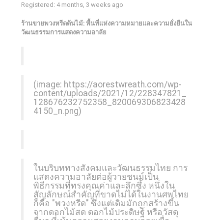
Registered: 4 months, 3 weeks ago
ร้านขายพวงหรีดต้นไม้: พื้นที่แห่งความหมายและความยั่งยืนใน
วัฒนธรรมการแสดงความอาลัย
(image:
https://aorestwreath.com/wp-
content/uploads/2021/12/228347821_
128676232752358_820069306823428
4150_n.png
)
ในบริบททางสังคมและวัฒนธรรมไทย การ
แสดงความอาลัยต่อผู้วายชนม์เป็น
พิธีกรรมที่ทรงคุณค่าและลึกซึ้ง หนึ่งใน
สัญลักษณ์สำคัญที่ขาดไม่ได้ในงานศพไทย
ก็คือ "พวงหรีด" ซึ่งแต่เดิมมักถูกสร้างขึ้น
จากดอกไม้สด ดอกไม้ประดิษฐ์ หรือวัสดุ