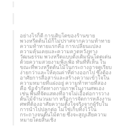
อย่างไรก็ดี การเติบโตของร้าน
ขาย
พวงหรีด
ต้นไม้ก็ไม่ปราศจากความท้าทาย
ความท้าทายแรกคือ การเปลี่ยนแปลง
ความคุ้นเคยและความคาดหวังทาง
วัฒนธรรม พวงหรีดแบบดั้งเดิมนั้นโดดเด่น
ด้วยความสวยงามฟุ้งเฟ้อ ทันทีที่เห็น ใน
ขณะที่พวงหรีดต้นไม้ในกระถางอาจดูเรียบ
ง่ายกว่าและให้คุณค่าที่ต่างออกไป ซึ่งต้อง
อาศัยการสื่อสารและสร้างความเข้าใจใน
ความหมายที่แฝงอยู่ ความท้าทายที่สอง
คือ ข้อจำกัดทางกายภาพในงานศพเอง
เช่น พื้นที่จัดแสดงที่อาจไม่เอื้อต่อการวาง
ต้นไม้จำนวนมาก หรือการจัดการหลังงาน
ศพที่ต้องอาศัยความตั้งใจจริงจากผู้รับใน
การนำไปปลูกต่อ ไม่ใช่เก็บทิ้งไว้ใน
กระถางจนต้นไม้ตาย ซึ่งจะสูญเสียความ
หมายโดยสิ้นเชิง